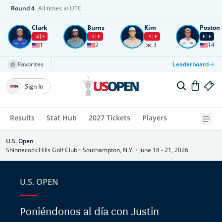
Round
4
All times in UTC
Clark
Burns
Kim
Poston
-4
F
-3
F
-1
F
E
F
1
2
3
T4
Favorites
Leaderboard
Sign In
Results
Stat Hub
2027 Tickets
Players
U.S. Open
Shinnecock Hills Golf Club
•
Southampton, N.Y.
•
June 18 - 21, 2026
U.S. OPEN
Poniéndonos al día con Justin