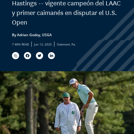
Hastings -- vigente campeón del LAAC
y primer caimanés en disputar el U.S.
Open
By Adrian Godoy, USGA
|
|
7 MIN READ
Jun 12, 2025
Oakmont, Pa.